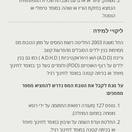
משותק, עיוור או אדם עם מוגבלות שכלית התפתחותית
הנמצא בחזקת הוריו או שוהה במוסד טיפולי או
הוסטל
.
ליקויי למידה
החל משנת 2003 החליטה רשות המסים על מתן הטבות מס
מסוימות בגין ילדים הסובלים מהפרעות קשב
וריכוז
(A.D.D)
ו/או היפראקטיביות
A.D.H.D )
) כמו גם בגין
ילדים על רצף האוטיזם
(PDD)
ולומדים בשל כך במוסד לחינוך
מיוחד או בכיתה קטנה במוסד לחינוך רגיל.
על מנת לקבל את הטבת המס נדרש להמציא מספר
מסמכים
:
טופס 127 (תעודה רפואית החתומה על ידי רופא
מומחה בתחום המחלה).
החלטת ועדת השמה על שיבוץ במוסד לחינוך מיוחד
או בכיתה קטנה במוסד לחינוך רגיל.