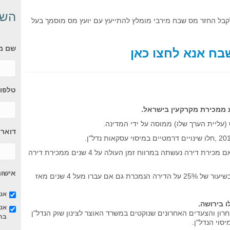
השא
 לקבל החזר מס שבח מירבי מומלץ להתייעץ עם יועץ מס מוסמך בעל
שם מ
בח אנא לחצו כאן
טלפון 
ע ממכירת מקרקעין בישראל.
עליית הערך שלו) ממוסה על ידי המדינה.
דואר 
בין היתר, הוחלט על ביטול הפטור הגורף ממס שבח באם מכירת דירה נעשתה במרווח זמן העולה על 4 שנים ממכירת דירה
אישור
מאז משלמים המוכרים דירה שנייה / נוספת מס שבח בשיעור של 25% על הדירה הנמכרת גם אם עברו מעל 4 שנים מאז
אני
 בירושה.
אנ
יין כי העדכון משנת 2014 לא היה האחרון והצעדים האחרונים שנוקטים במשרד האוצר לצינון שוק הנדל"ן
בת
סוי הנדל"ן.