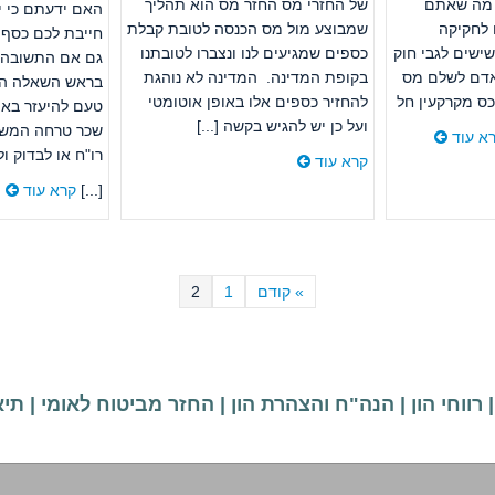
 מה שאתם
של החזרי מס החזר מס הוא תהליך
האם ידעתם כי י
לחקיקה
שמבוצע מול מס הכנסה לטובת קבלת
חייבת לכם כסף 
ישים לגבי חוק
כספים שמגיעים לנו ונצברו לטובתנו
גם אם התשובה ח
 אדם לשלם מס
בקופת המדינה. המדינה לא נוהגת
בראש השאלה ה
ס מקרקעין חל
להחזיר כספים אלו באופן אוטומטי
טעם להיעזר באי
ועל כן יש להגיש בקשה [...]
שכר טרחה המשול
א עוד
רו"ח או לבדוק 
קרא עוד
[...]
קרא עוד
» קודם
1
2
רווחי הון
|
הנה"ח והצהרת הון
|
החזר מביטוח לאומי
|
תיא