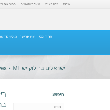
אודות
בלוג פיננסי
שאלות ותשובות
החזרי מס זכא
החזר מס
ייעוץ פרישה
מיסוי פרישה
ישראלים ברילוקיישן Archives ⋆ MI פיננסים
רי
חיפוש:
בר