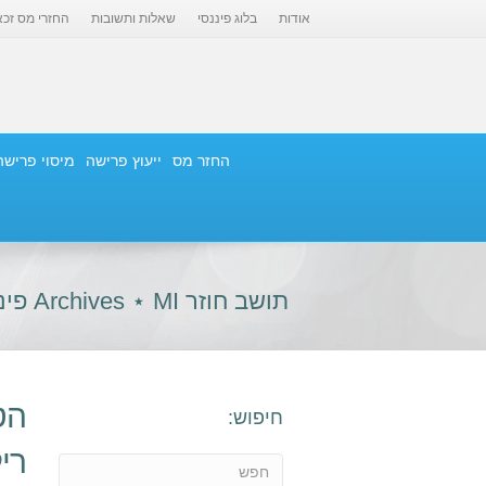
אודות
בלוג פיננסי
שאלות ותשובות
החזרי מס זכא
החזר מס
ייעוץ פרישה
מיסוי פרישה
תושב חוזר Archives ⋆ MI פיננסים
הט
חיפוש:
רי