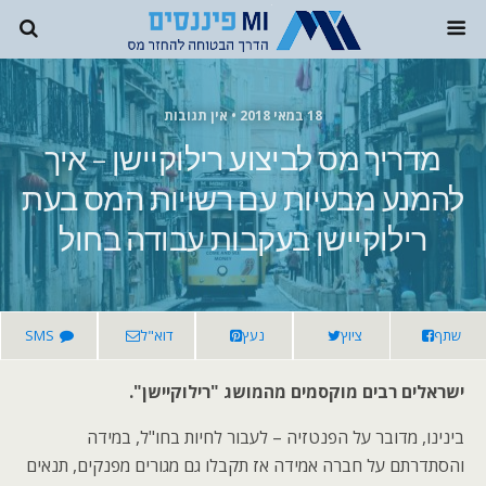
18 במאי 2018 • אין תגובות
מדריך מס לביצוע רילוקיישן – איך
להמנע מבעיות עם רשויות המס בעת
רילוקיישן בעקבות עבודה בחול
שתף
ציוץ
נעץ
דוא"ל
SMS
ישראלים רבים מוקסמים מהמושג "רילוקיישן".
בינינו, מדובר על הפנטזיה – לעבור לחיות בחו"ל, במידה
והסתדרתם על חברה אמידה אז תקבלו גם מגורים מפנקים, תנאים