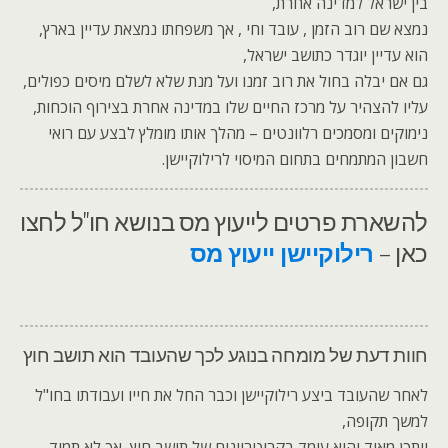
בין ישראל למדינה אחרת,
נמצא שם רוב הזמן , עובד וחי , אך משפחתו נמצאת עדיין בארץ,
הוא עדיין יוגדר כתושב ישראל,
גם אם יבלה בחול את רוב זמנו ועל מנת שלא לשלם מיסים כפולים,
עליו להצהיר על מרכז החיים שלו במדינה אחרת בצירוף הוכחות,
נימוקים ומסמכים רלוונטים – מהלך אותו מומלץ לבצע עם רואי
חשבון המתמחים בתחום המיסוי לרילוקיישן.
להשארת פרטים לייעוץ מס בנושא חו"ל לחצו
כאן –
רילוקיישן ייעוץ מס
חוות דעת של מומחה בנוגע לכך שהעובד הוא תושב חוץ
לאחר שהעובד ביצע רילוקיישן וכבר החל את חייו ועבודתו בחו"ל
למשך תקופה,
ייתכן מאוד והוא עומד בקריטריונים של תושב חוץ, אך לא תמיד