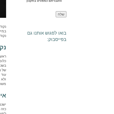
והעברתם כמפורט בתקנון
נקוד
במיל
בואו לפגוש אותנו גם
נקוד
בפייסבוק:
נקו
ראשי
כלומר, נקו
של נ
עוד 
ולא 
משום
אי
ישנם
כזה ל-2.25 נקודו