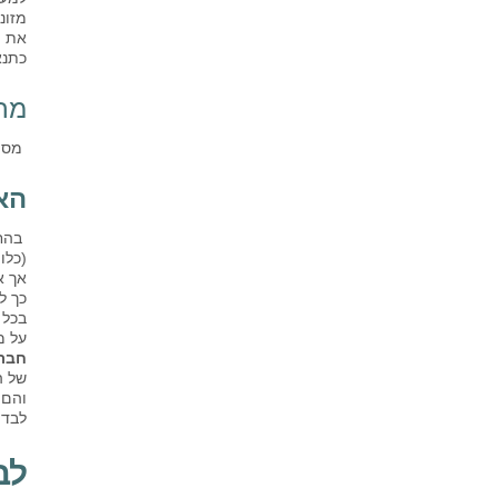
מזונ
את ה
כתנא
מחש
מס ה
הא
בהחל
(כלו
אך א
כך ל
בכל 
על מ
חברה
של ה
והם 
לבדי
לב