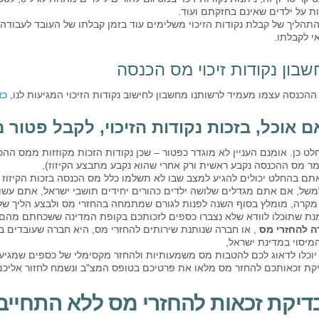
ות על ילדים שאינם בחזקתם ועוד.
תהליך של קבלת נקודות הזיכוי משלימים עוד בזמן קבלתו של העובד לעבודה,
י לקבלתו.
בון נקודות זיכוי מס הכנסה
הכנסה עצמו מעמיד לרשותנו מחשבון לחישוב נקודות הזיכוי המגיעות לנו,
כא
ם אוכל, בזכות נקודות הזיכוי, לקבל פטור
ט כן. אומנם העניין לא מוגדר כפטור – שכן נקודות הזכות מקוזזות ממס ההכ
מר מס ההכנסה נקבע ראשית ורק אחרי שהוא נקבע מתבצע הקיזוז),
תם בהחלט יכולים להגיע למצב שבו לא תשלמו כלל מס הכנסה בזכות הקיזוז 
משל, אם אתם מגדלים שלושה ילדים כהורים יחידים תושבי ישראל, אתם עשויים
מקרה, מומלץ בסוף השנה לפנות לגורם שמתמחה בהחזרי מס ולבצע הליך של החזר מס (עד
נת שתוכלו לוודא שלא נצברו כספים לזכותכם בקופת המדינה ששכחתם מהם.
 להחזרי מס
, או חברה שנותנת שירותים להחזרי מס, היא חברה שעובדים ב
מיסוי במדינת ישראל,
יוכלו לדאוג לכם להטבות מס משמעותיות ולהחזר מקסימלי של כספים שמגיע
קת זכאותכם להחזר מס מלאו את פרטיכם בטופס המצ"ב ונשמח לחזור אליכ
דיקת זכאות להחזרי מס ללא התחייב