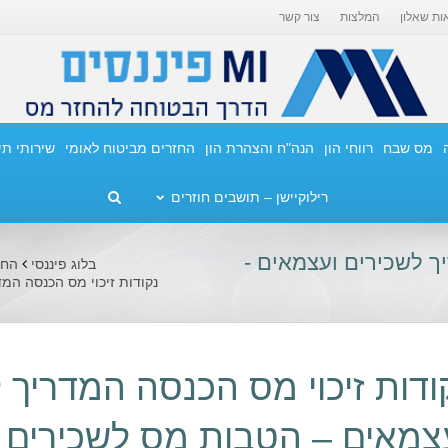
ות שאלון
המלצות
צור קשר
מס שבח
רווחי הון
הנה"ח והצהרת הון
החזרים מביטוח לאומי
שירותי ת
רילוקיישן – תושבים חוזרים
ך לשכירים ועצמאים -
בלוג פיננסי
החז
נקודות זיכוי מס הכנסה המ
ודות זיכוי מס הכנסה המדריך 
צמאים – הטבות מס לשכירים