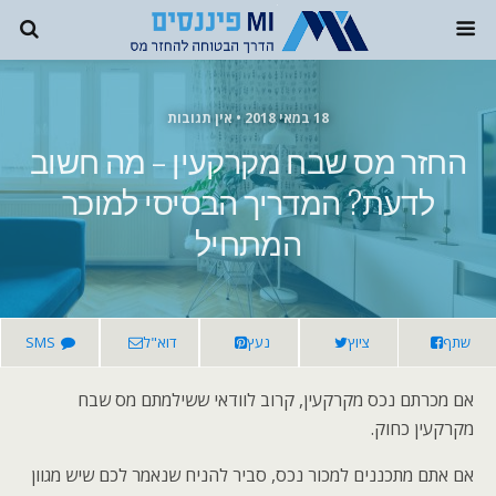
18 במאי 2018 • אין תגובות
החזר מס שבח מקרקעין – מה חשוב
לדעת? המדריך הבסיסי למוכר
המתחיל
שתף
ציוץ
נעץ
דוא"ל
SMS
אם מכרתם נכס מקרקעין, קרוב לוודאי ששילמתם מס שבח
מקרקעין כחוק.
אם אתם מתכננים למכור נכס, סביר להניח שנאמר לכם שיש מגוון