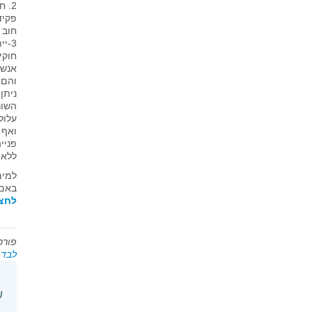
2. חובת הגשה תקינה ,מילוי תקין של הדו"חות וצירוף מסמכים רלוונטיים ו/או נספחים, חלה על מגיש הדו"ח.
פקיד
חוב 
3-ייתכן והחזר המס שיקבל האזרח יהיה נמוך בהרבה ממה שיכול היה לקבל, לו רק היה יודע את כל
חוקי
אנשי
ניתן
השור
עלול
ואף 
פניי
ללא 
למימ
באם 
לחצו
פורס
לבד
,
ש