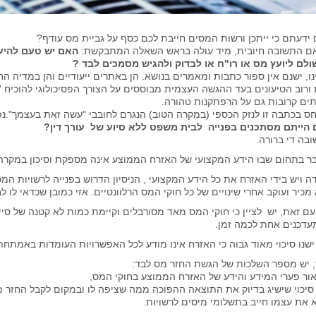
ידעתם כי ייתכן ורשות המסים חייבת לכם כסף על גביית מס עודף?
ם התשובה חיובית, מיד עולה בראש השאלה המתבקשת:
האם יש טעם להיעז
לם ליועץ מס או רו"ח או לבדוק ולהגיש מסמכים לבד ?
נו, ישנם אין ספור כתבות ומאמרים בנושא. הן באתרים ייעודיים והן במדיה ה
 ורוב הטיעונים בעד ההגשה העצמית מבוססים על הצורך הפסיכולוגי להוכיח "שגם
תים קרובות גם על הרפתקנות טהורה.
חס בכתבה זו לנזק הכספי (במקרה הטוב) הנגרם לחובבי "עשה זאת בעצמך".נ
הייתם מסתכנים בפנייה לבית משפט ללא סיוע של עורך דין?
בה די ברורה.
ר בתחום שבו הידע המקצועי של האזרח הממוצע אינה מספקת וסיכון במקרה ה
ה ויש בידי האזרח את כל הידע המקצועי , הניסיון הדרוש בפנייה לרשויות המס
 מכיר ועוקב אחרי שינויים של כל חוקי המס הרלוונטיים. אזי כמובן שכדאי לו
עם זאת, יש לציין כי חוקי המס מאד מסורבלים וקיימת כמות לא קטנה של סייג
דכנים אחת לכמה זמן.
 ישנו סיכוי מאוד גבוה כי האזרח אינו מודע לכל האפשרויות העומדות באמתחתו
, יש מספר השלכות של הגשת החזר מס לבד:
 סיכוי שישיג בדיוק את התוצאה ההפוכה ממה שציפה לו ובמקום לקבל החזר מ
 את עצמו חייב בתשלומי מיסים לרשויות.