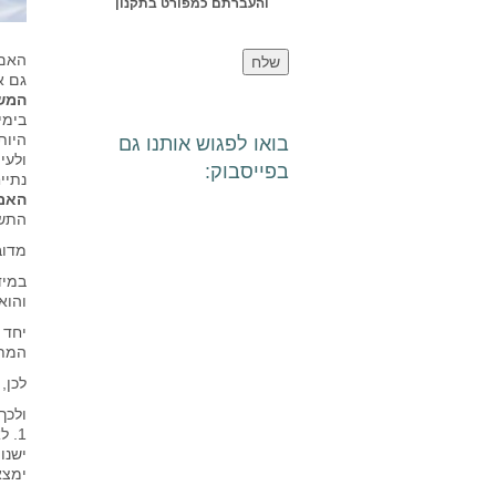
והעברתם כמפורט בתקנון
האם 
גם א
המשו
בימי
היות
בואו לפגוש אותנו גם
ולעי
בפייסבוק:
נתיי
האם 
התשו
מדוב
במיד
והוא
יחד 
המתע
לכן,
ולכך
1. לאור פערי המידע והידע של האזרח הממוצע בחוקי המס,
ישנו
ימצא