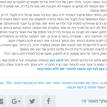
י מס הכנסה לא מתקנים הגשות לא תקינות ו/או טעויות בדו"ח, מה שמוביל לע
למס הכנסה.
 המס המאפשרים לו לקבל את כספו בחזרה ולמקסם את החזר המס המגיע לו.
ם רבים שהחליטו לפנות לבד ולדרוש החזר מס, מגלים בדיעבד להפתעתם, ש
 לתקן הגשה לא תקינה או טעויות בדו"ח וכל כספם של אלו נשאר ברשות המיס
ה תחתונה היא – שעמידה בתורים ארוכים, זמני המתנה טלפוניים והתמודדו
ה לזכות אתכם בהחזר מס הנמוך בהרבה מזה המגיע לכם במקרה הטוב,
להוביל להיווצרות חוב לטובת מס הכנסה במקרה הרע, בין היתר, עקב טעות במ
ה לרשות המיסים חייבת להיות מלווה בסיוע של יועץ מס מוסמך.
ספק וויתור על איש מקצוע יביא לחסכון מועט שיכול לעלות לכם ביוקר רב!!!
וש מלוא זכויותיכם להחזר מס
לחצו כאן
ומומחה מטעמינו יצור עימכם קשר 
יימצא כי אינך זכאי להחזרי מס, נציג החברה יידע אותך ולא תיגבה עמלה כלש
 כאן לבדיקת זכאות להחזרי מס ללא התחייבות
ם ב-
החזר מס מסיבות רפואיות
,
החזרי מס
,
החזרים מביטוח לאומי
,
כללי
,
מס
הגשת מסמכים למס הכנסה
תף מאמר זה: