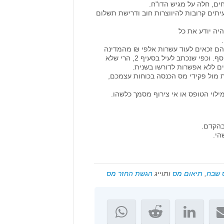
יתים קרובות להיווצרות חוב ודרישת תשלום
הם זכאים לעוד עשרות אלפי ₪ מהמדינה
והם כלל לא ידעו על סעיף כזה או אחר בפקודת מס הכנסה המזכה אותם בהחזר נוסף. וכפי שנכתב לעיל בסעיף 2, הרי שלא
ים ללא אפשרות לדורשו בשנית.
ת מול פקידי מס הכנסה בכוחות עצמכם,
ילוי הטופס או אי צירוף מסמך כלשהו.
בהקדם.
הי.
 שבח
,
תיאום מס
ותוייג
הגשת החזר מס